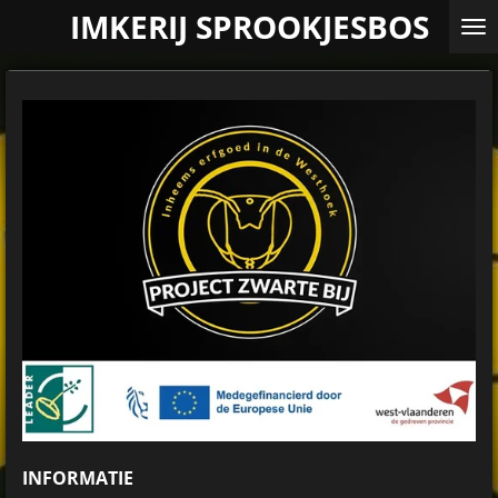
IMKERIJ SPROOKJESBOS
Ga
direct
naar
de
hoofdinhoud
INFORMATIE